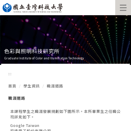
跳
到
主
要
內
容
區
色彩與照明科技研究所
Graduate Institute of Color and Illumination Technology
:::
首頁
學生資訊
職涯道路
職涯道路
本課程學生之職涯發展規劃如下圖所示。本所畢業生之任職公
司詳見如下。
Google Taiwan
宏達電子股份有限公司